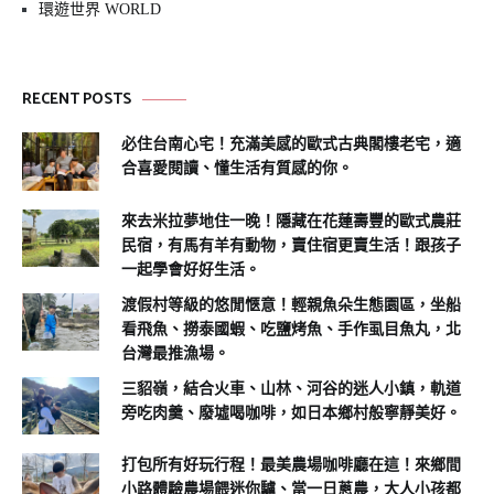
環遊世界 WORLD
RECENT POSTS
必住台南心宅！充滿美感的歐式古典閣樓老宅，適
合喜愛閱讀、懂生活有質感的你。
來去米拉夢地住一晚！隱藏在花蓮壽豐的歐式農莊
民宿，有馬有羊有動物，賣住宿更賣生活！跟孩子
一起學會好好生活。
渡假村等級的悠閒愜意！輕親魚朵生態園區，坐船
看飛魚、撈泰國蝦、吃鹽烤魚、手作虱目魚丸，北
台灣最推漁場。
三貂嶺，結合火車、山林、河谷的迷人小鎮，軌道
旁吃肉羹、廢墟喝咖啡，如日本鄉村般寧靜美好。
打包所有好玩行程！最美農場咖啡廳在這！來鄉間
小路體驗農場餵迷你驢、當一日蔥農，大人小孩都