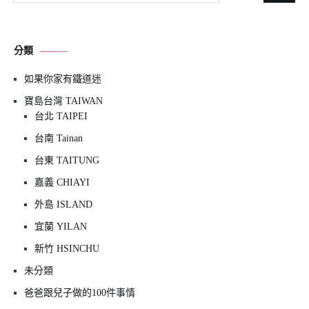
尋
關
鍵
分類
字:
如果你家有鐵道迷
寶島台灣 TAIWAN
台北 TAIPEI
台南 Tainan
台東 TAITUNG
嘉義 CHIAYI
外島 ISLAND
宜蘭 YILAN
新竹 HSINCHU
未分類
爸爸跟兒子做的100件事情