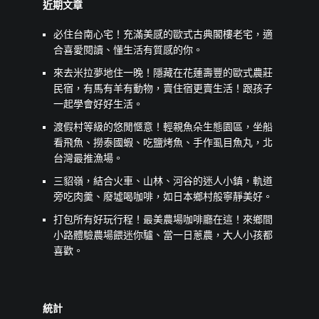
近期文章
必住台南心宅！充滿美感的歐式古典閣樓老宅，適
合喜愛閱讀、懂生活有質感的你。
來去米拉夢地住一晚！隱藏在花蓮壽豐的歐式農莊
民宿，有馬有羊有動物，賣住宿更賣生活！跟孩子
一起學會好好生活。
渡假村等級的悠閒愜意！輕親魚朵生態園區，坐船
看飛魚、撈泰國蝦、吃鹽烤魚、手作虱目魚丸，北
台灣最推漁場。
三貂嶺，結合火車、山林、河谷的迷人小鎮，軌道
旁吃肉羹、廢墟喝咖啡，如日本鄉村般寧靜美好。
打包所有好玩行程！最美農場咖啡廳在這！來鄉間
小路體驗農場餵迷你驢、當一日蔥農，大人小孩都
喜歡。
統計