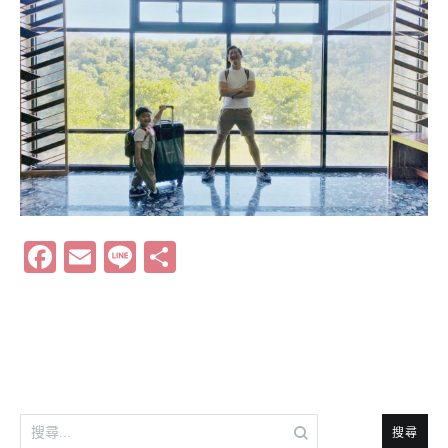
Facebook
Email
Line
分
享
搜