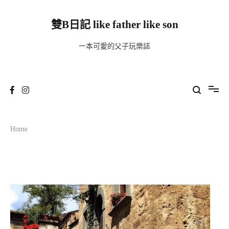
Skip
to
content
雙B日記 like father like son
一本可愛的父子玩樂誌
Home