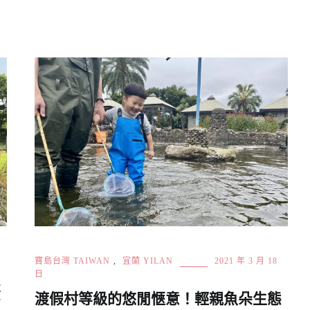
寶島台灣 TAIWAN
,
宜蘭 YILAN
2021 年 3 月 18
日
豐
渡假村等級的悠閒愜意！輕親魚朵生態
賣