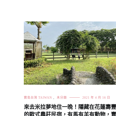
寶島台灣 TAIWAN
,
未分類
2021 年 4 月 16 日
來去米拉夢地住一晚！隱藏在花蓮壽
的歐式農莊民宿，有馬有羊有動物，