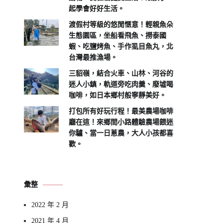
起學會好好生活。
渡假村等級的悠閒愜意！輕親魚朵
生態園區，坐船看飛魚、撈泰國
蝦、吃鹽烤魚、手作虱目魚丸，北
台灣最推漁場。
三貂嶺，結合火車、山林、河谷的
迷人小鎮，軌道旁吃肉羹、廢墟喝
咖啡，如日本鄉村般寧靜美好。
打包所有好玩行程！最美農場咖啡
廳在這！來鄉間小路體驗農場餵迷
你驢、當一日蔥農，大人小孩都喜
歡。
彙整
2022 年 2 月
2021 年 4 月