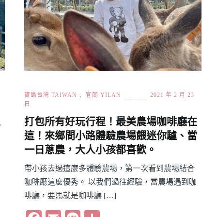
寶島台灣 TAIWAN
,
宜蘭 YILAN
2021 年 2 月 23
日
人
打包所有好玩行程！最美農場咖啡廳在
如
這！來鄉間小路體驗農場餵迷你驢、當
一日蔥農，大人小孩都喜歡。
帶小孩去過這麼多體驗農場，第一次看到農場結合
咖啡廳這麼優秀。 以我們過往經驗，當農場遇到咖
啡廳，要馬就是咖啡廳 […]