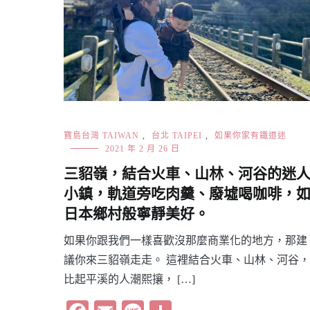
寶島台灣 TAIWAN
,
台北 TAIPEI
,
如果你家有鐵道迷
2021 年 2 月 26 日
三貂嶺，結合火車、山林、河谷的迷
小鎮，軌道旁吃肉羹、廢墟喝咖啡，
日本鄉村般寧靜美好。
如果你跟我們一樣喜歡沒那麼商業化的地方，那建
議你來三貂嶺走走。 這裡結合火車、山林、河谷，
比起平溪的人潮熙攘， […]