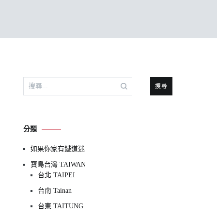
搜
尋
關
鍵
分類
字:
如果你家有鐵道迷
寶島台灣 TAIWAN
台北 TAIPEI
台南 Tainan
台東 TAITUNG