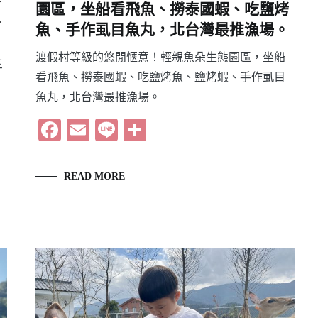
園區，坐船看飛魚、撈泰國蝦、吃鹽烤
生
魚、手作虱目魚丸，北台灣最推漁場。
渡假村等級的悠閒愜意！輕親魚朵生態園區，坐船
三
看飛魚、撈泰國蝦、吃鹽烤魚、鹽烤蝦、手作虱目
魚丸，北台灣最推漁場。
Facebook
Email
Line
分
享
READ MORE