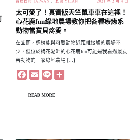
寶島台灣 TAIWAN
,
宜蘭 YILAN
2021 年 2 月 4 日
太可愛了！真實版天竺鼠車車在這裡！
可
心花鹿fun綠地農場教你把各種療癒系
埤
動物當寶貝疼愛。
在宜蘭，標榜能與可愛動物近距離接觸的農場不
少，但位於梅花湖畔的心花鹿fun可能是我看過最友
善動物的一家綠地農場 […]
Facebook
Email
Line
分
享
READ MORE