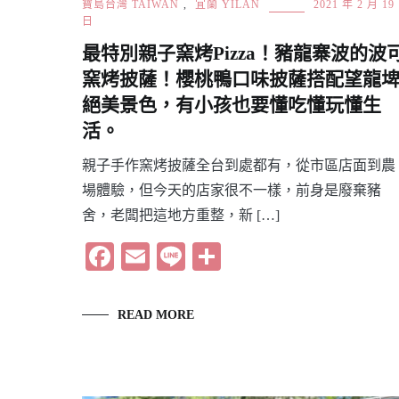
寶島台灣 TAIWAN
,
宜蘭 YILAN
2021 年 2 月 19
日
最特別親子窯烤Pizza！豬龍寨波的波
窯烤披薩！櫻桃鴨口味披薩搭配望龍
絕美景色，有小孩也要懂吃懂玩懂生
活。
親子手作窯烤披薩全台到處都有，從市區店面到農
場體驗，但今天的店家很不一樣，前身是廢棄豬
舍，老闆把這地方重整，新 […]
Facebook
Email
Line
分
享
READ MORE