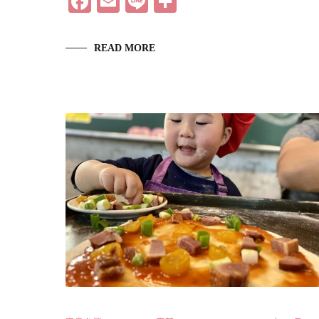
Facebook
Email
Line
分
享
READ MORE