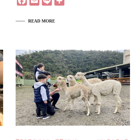
Facebook
Email
Line
分
享
READ MORE