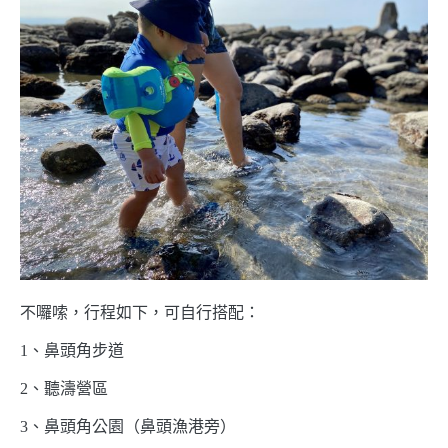
不囉嗦，行程如下，可自行搭配：
1、鼻頭角步道
2、聽濤營區
3、鼻頭角公園（鼻頭漁港旁）