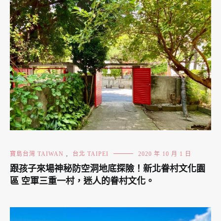
寶島台灣 TAIWAN
,
台北 TAIPEI
2020 年 10 月 1 日
跟孩子來場神秘防空洞地底探險！新北眷村文化園
區 空軍三重一村，迷人的眷村文化。