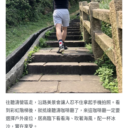
往聽濤營區走，沿路美景會讓人忍不住拿起手機拍照。看
到彩虹階梯後，就抵達聽濤咖啡廳了，來這咖啡廳一定要
選擇戶外座位，居高臨下看看海、吹著海風，配一杯冰
沙，實在享受。