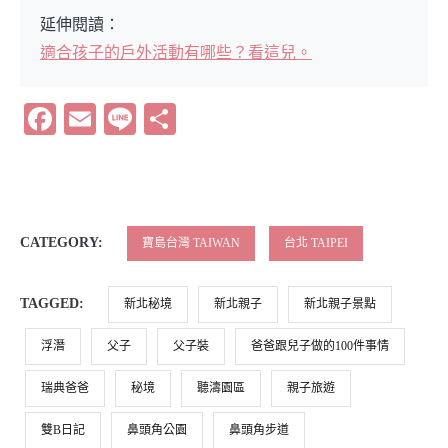
適合孩子的戶外活動有哪些？看這兒。
Facebook
Email
Line
分
享
CATEGORY:
寶島台灣 TAIWAN
台北 TAIPEI
TAGGED:
新北秘境
新北親子
新北親子景點
浮潛
父子
父子裝
爸爸跟兒子做的100件事情
瑞典爸爸
秘境
聽濤園區
親子旅遊
雙B日記
鼻頭角公園
鼻頭角步道