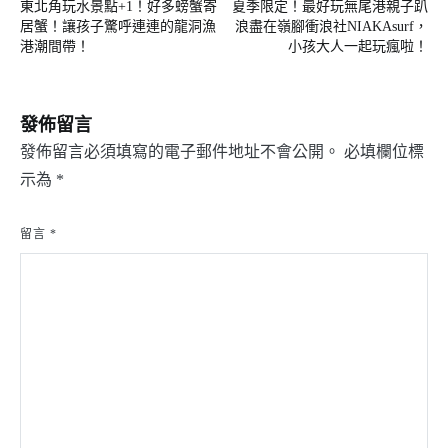
東北角玩水景點+1！好多螃蟹寄
夏季限定！最好玩無尾港親子趴
章
居蟹！讓孩子驚呼連連的龍洞漁
浪盡在嶺腳衝浪社NIAKAsurf，
導
港潮間帶！
小孩大人一起玩瘋啦！
覽
發佈留言
發佈留言必須填寫的電子郵件地址不會公開。
必填欄位標
示為
*
留言
*