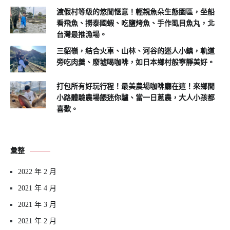
渡假村等級的悠閒愜意！輕親魚朵生態園區，坐船
看飛魚、撈泰國蝦、吃鹽烤魚、手作虱目魚丸，北
台灣最推漁場。
三貂嶺，結合火車、山林、河谷的迷人小鎮，軌道
旁吃肉羹、廢墟喝咖啡，如日本鄉村般寧靜美好。
打包所有好玩行程！最美農場咖啡廳在這！來鄉間
小路體驗農場餵迷你驢、當一日蔥農，大人小孩都
喜歡。
彙整
2022 年 2 月
2021 年 4 月
2021 年 3 月
2021 年 2 月