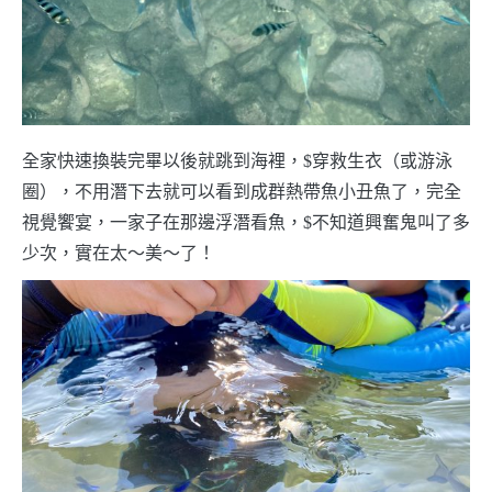
全家快速換裝完畢以後就跳到海裡，$穿救生衣（或游泳
圈），不用潛下去就可以看到成群熱帶魚小丑魚了，完全
視覺饗宴，一家子在那邊浮潛看魚，$不知道興奮鬼叫了多
少次，實在太～美～了！