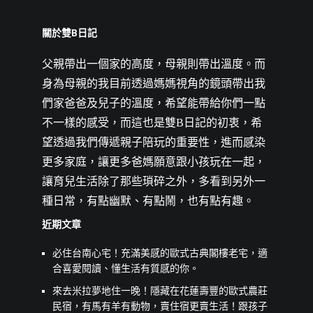
關於雙B日記
父親帶出一個家的高度，母親則帶出溫度。而
身為母親的我目前透過媽媽視角的鏡頭帶出我
們家爸爸及兒子的溫度，希望能帶給你們一點
不一樣的感受，而這也是雙B日記的初衷，希
望透過我們傳遞親子陪玩的重要性，進而感染
更多家庭，讓更多爸媽願意跟小孩玩在一起，
讓育兒生活除了那些瑣碎之外，多看到另外一
種日常，有點幽默、有點鬧，也有點有趣。
近期文章
必住台南心宅！充滿美感的歐式古典閣樓老宅，適
合喜愛閱讀、懂生活有質感的你。
來去米拉夢地住一晚！隱藏在花蓮壽豐的歐式農莊
民宿，有馬有羊有動物，賣住宿更賣生活！跟孩子