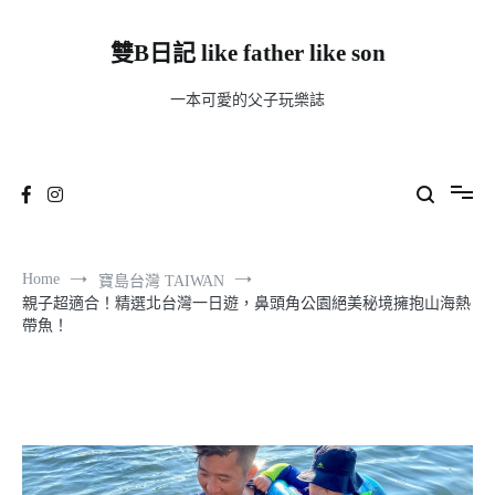
Skip
to
content
雙B日記 like father like son
一本可愛的父子玩樂誌
Home
寶島台灣 TAIWAN
親子超適合！精選北台灣一日遊，鼻頭角公園絕美秘境擁抱山海熱
帶魚！