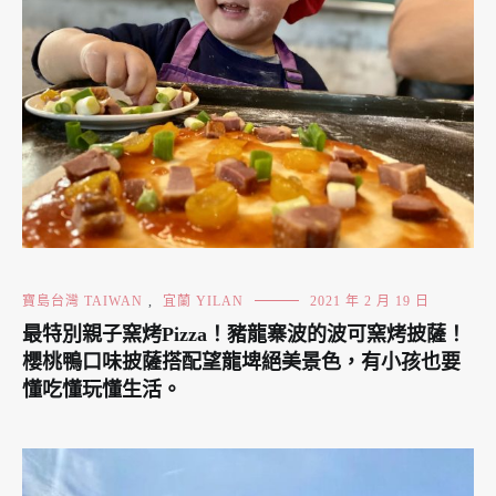
寶島台灣 TAIWAN
,
宜蘭 YILAN
2021 年 2 月 19 日
最特別親子窯烤Pizza！豬龍寨波的波可窯烤披薩！
櫻桃鴨口味披薩搭配望龍埤絕美景色，有小孩也要
懂吃懂玩懂生活。