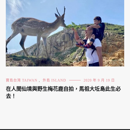
寶島台灣 TAIWAN
,
外島 ISLAND
2020 年 9 月 19 日
在人間仙境與野生梅花鹿自拍，馬祖大坵島此生必
去！