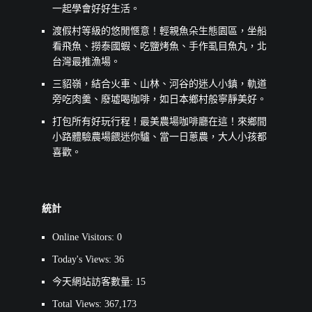
一起學會好好生活。
渡假村等級的悠閒愜意！輕親魚朵生態園區，坐船
看飛魚、撈泰國蝦、吃鹽烤魚、手作虱目魚丸，北
台灣最推漁場。
三貂嶺，結合火車、山林、河谷的迷人小鎮，軌道
旁吃肉羹、廢墟喝咖啡，如日本鄉村般寧靜美好。
打包所有好玩行程！最美農場咖啡廳在這！來鄉間
小路體驗農場餵迷你驢、當一日蔥農，大人小孩都
喜歡。
統計
Online Visitors:
0
Today's Views:
36
今天網站訪客數量:
15
Total Views:
367,173