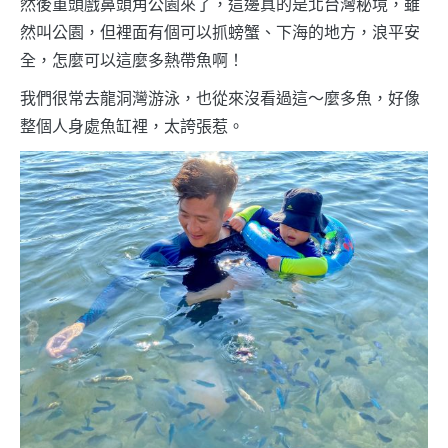
然後重頭戲鼻頭角公園來了，這邊真的是北台灣秘境，雖
然叫公園，但裡面有個可以抓螃蟹、下海的地方，浪平安
全，怎麼可以這麼多熱帶魚啊！
我們很常去龍洞灣游泳，也從來沒看過這～麼多魚，好像
整個人身處魚缸裡，太誇張惹。