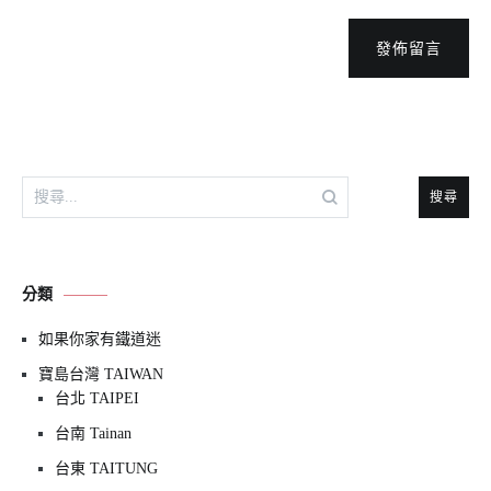
發佈留言
搜
尋
關
鍵
分類
字:
如果你家有鐵道迷
寶島台灣 TAIWAN
台北 TAIPEI
台南 Tainan
台東 TAITUNG