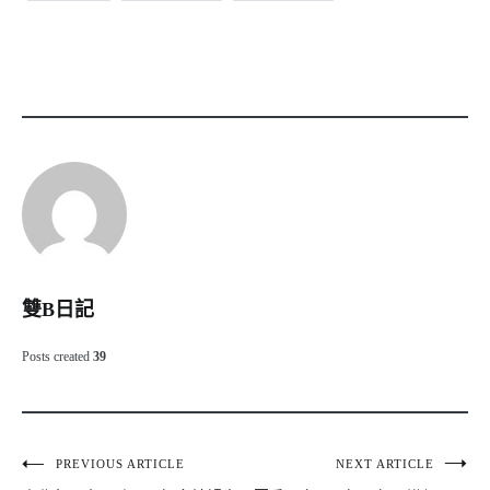
雙B日記
Posts created
39
文
PREVIOUS ARTICLE
NEXT ARTICLE